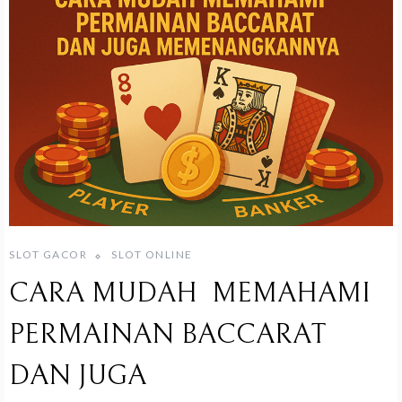
SLOT GACOR
SLOT ONLINE
CARA MUDAH MEMAHAMI
PERMAINAN BACCARAT
DAN JUGA