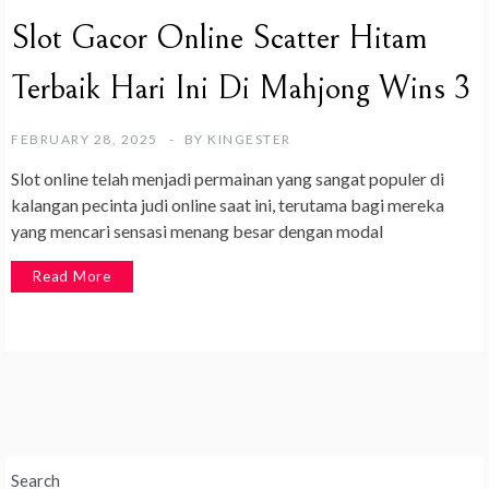
Slot Gacor Online Scatter Hitam
Terbaik Hari Ini Di Mahjong Wins 3
FEBRUARY 28, 2025
BY
KINGESTER
Slot online telah menjadi permainan yang sangat populer di
kalangan pecinta judi online saat ini, terutama bagi mereka
yang mencari sensasi menang besar dengan modal
Read More
Search