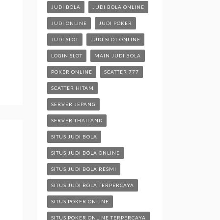
JUDI BOLA
JUDI BOLA ONLINE
JUDI ONLINE
JUDI POKER
JUDI SLOT
JUDI SLOT ONLINE
LOGIN SLOT
MAIN JUDI BOLA
POKER ONLINE
SCATTER 777
SCATTER HITAM
SERVER JEPANG
SERVER THAILAND
SITUS JUDI BOLA
SITUS JUDI BOLA ONLINE
SITUS JUDI BOLA RESMI
SITUS JUDI BOLA TERPERCAYA
SITUS POKER ONLINE
SITUS POKER ONLINE TERPERCAYA