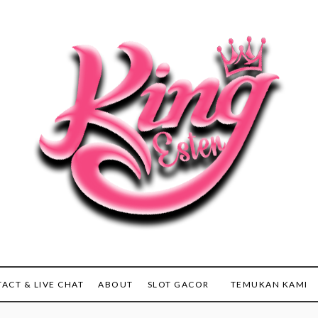
ACT & LIVE CHAT
ABOUT
SLOT GACOR
TEMUKAN KAMI