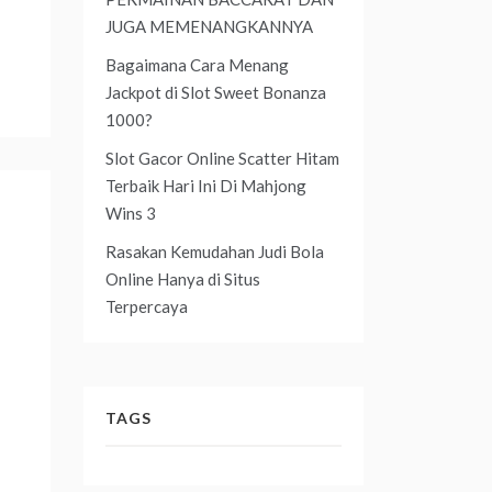
JUGA MEMENANGKANNYA
Bagaimana Cara Menang
Jackpot di Slot Sweet Bonanza
1000?
Slot Gacor Online Scatter Hitam
Terbaik Hari Ini Di Mahjong
Wins 3
Rasakan Kemudahan Judi Bola
Online Hanya di Situs
Terpercaya
TAGS