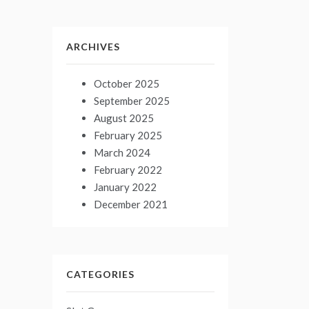
ARCHIVES
October 2025
September 2025
August 2025
February 2025
March 2024
February 2022
January 2022
December 2021
CATEGORIES