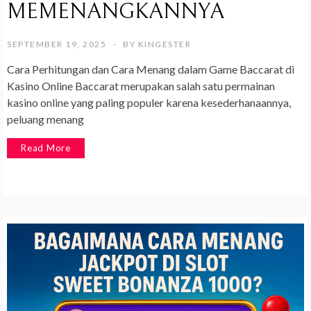
MEMENANGKANNYA
SEPTEMBER 19, 2025
BY
KINGESTER
Cara Perhitungan dan Cara Menang dalam Game Baccarat di
Kasino Online Baccarat merupakan salah satu permainan
kasino online yang paling populer karena kesederhanaannya,
peluang menang
Read More