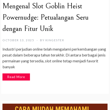
Mengenal Slot Goblin Heist
Powernudge: Petualangan Seru
dengan Fitur Unik
OCTOBER 13, 2025
BY
KINGESTER
Industri perjudian online telah mengalami perkembangan yang
pesat dalam beberapa tahun terakhir. Di antara berbagai jenis
permainan yang tersedia, slot online tetap menjadi favorit
banyak
Read More