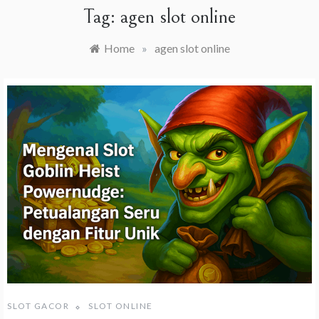
Tag:
agen slot online
Home
»
agen slot online
SLOT GACOR
SLOT ONLINE