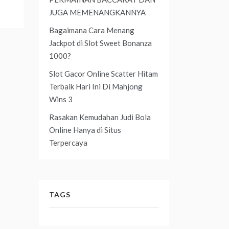
JUGA MEMENANGKANNYA
Bagaimana Cara Menang
Jackpot di Slot Sweet Bonanza
1000?
Slot Gacor Online Scatter Hitam
Terbaik Hari Ini Di Mahjong
Wins 3
Rasakan Kemudahan Judi Bola
Online Hanya di Situs
Terpercaya
TAGS