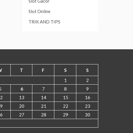
Slot Gacor
Slot Online
TRIK AND TIPS
W
T
F
S
S
1
2
5
6
7
8
9
2
13
14
15
16
9
20
21
22
23
6
27
28
29
30