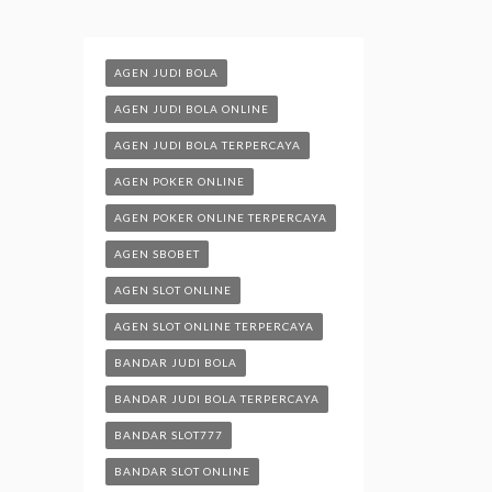
AGEN JUDI BOLA
AGEN JUDI BOLA ONLINE
AGEN JUDI BOLA TERPERCAYA
AGEN POKER ONLINE
AGEN POKER ONLINE TERPERCAYA
AGEN SBOBET
AGEN SLOT ONLINE
AGEN SLOT ONLINE TERPERCAYA
BANDAR JUDI BOLA
BANDAR JUDI BOLA TERPERCAYA
BANDAR SLOT777
BANDAR SLOT ONLINE