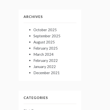
ARCHIVES
October 2025
September 2025
August 2025
February 2025
March 2024
February 2022
January 2022
December 2021
CATEGORIES