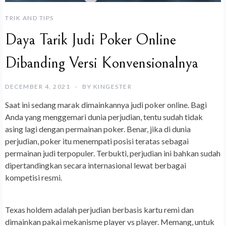
TRIK AND TIPS
Daya Tarik Judi Poker Online
Dibanding Versi Konvensionalnya
DECEMBER 4, 2021
BY
KINGESTER
Saat ini sedang marak dimainkannya judi poker online. Bagi
Anda yang menggemari dunia perjudian, tentu sudah tidak
asing lagi dengan permainan poker. Benar, jika di dunia
perjudian, poker itu menempati posisi teratas sebagai
permainan judi terpopuler. Terbukti, perjudian ini bahkan sudah
dipertandingkan secara internasional lewat berbagai
kompetisi resmi.
Texas holdem adalah perjudian berbasis kartu remi dan
dimainkan pakai mekanisme player vs player. Memang, untuk