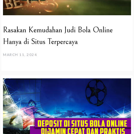
Rasakan Kemudahan Judi Bola Online
Hanya di Situs Terpercaya
MARCH 11, 2024