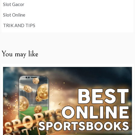
Slot Gacor
Slot Online
TRIK AND TIPS
You may like