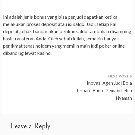
Ini adalah jenis bonus yang bisa penjudi dapatkan ketika
melakukan proses deposit atau isi saldo. Jadi, setiap kali
deposit, pihak bandar akan berikan saldo tambahan disamping
hasil transferan Anda. Oleh sebab inilah, semakin banyak
penikmat texas holdem yang memilih main judi poker online
dibanding lewat kasino.
Post
Inovasi Agen Judi Bola
navigation
Terbaru Bantu Pemain Lebih
Nyaman
Leave a Reply