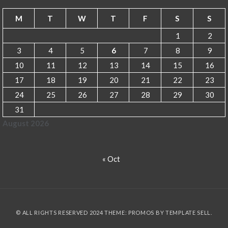
M
T
W
T
F
S
S
1
2
3
4
5
6
7
8
9
10
11
12
13
14
15
16
17
18
19
20
21
22
23
24
25
26
27
28
29
30
31
August 2026
« Oct
© ALL RIGHTS RESERVED 2024 THEME: PROMOS BY
TEMPLATE SELL
.