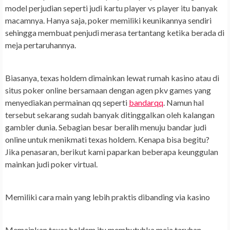
model perjudian seperti judi kartu player vs player itu banyak
macamnya. Hanya saja, poker memiliki keunikannya sendiri
sehingga membuat penjudi merasa tertantang ketika berada di
meja pertaruhannya.
Biasanya, texas holdem dimainkan lewat rumah kasino atau di
situs poker online bersamaan dengan agen pkv games yang
menyediakan permainan qq seperti
bandarqq
. Namun hal
tersebut sekarang sudah banyak ditinggalkan oleh kalangan
gambler dunia. Sebagian besar beralih menuju bandar judi
online untuk menikmati texas holdem. Kenapa bisa begitu?
Jika penasaran, berikut kami paparkan beberapa keunggulan
mainkan judi poker virtual.
Memiliki cara main yang lebih praktis dibanding via kasino
Memainkan texas holdem itu membutuhka meja taruhan,