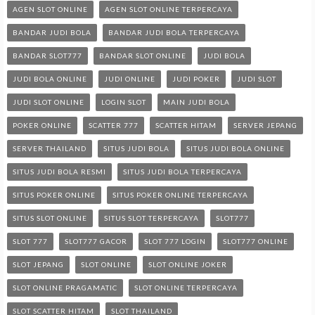
AGEN SLOT ONLINE
AGEN SLOT ONLINE TERPERCAYA
BANDAR JUDI BOLA
BANDAR JUDI BOLA TERPERCAYA
BANDAR SLOT777
BANDAR SLOT ONLINE
JUDI BOLA
JUDI BOLA ONLINE
JUDI ONLINE
JUDI POKER
JUDI SLOT
JUDI SLOT ONLINE
LOGIN SLOT
MAIN JUDI BOLA
POKER ONLINE
SCATTER 777
SCATTER HITAM
SERVER JEPANG
SERVER THAILAND
SITUS JUDI BOLA
SITUS JUDI BOLA ONLINE
SITUS JUDI BOLA RESMI
SITUS JUDI BOLA TERPERCAYA
SITUS POKER ONLINE
SITUS POKER ONLINE TERPERCAYA
SITUS SLOT ONLINE
SITUS SLOT TERPERCAYA
SLOT777
SLOT 777
SLOT777 GACOR
SLOT 777 LOGIN
SLOT777 ONLINE
SLOT JEPANG
SLOT ONLINE
SLOT ONLINE JOKER
SLOT ONLINE PRAGAMATIC
SLOT ONLINE TERPERCAYA
SLOT SCATTER HITAM
SLOT THAILAND