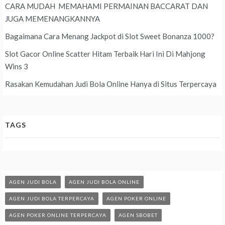
CARA MUDAH MEMAHAMI PERMAINAN BACCARAT DAN
JUGA MEMENANGKANNYA
Bagaimana Cara Menang Jackpot di Slot Sweet Bonanza 1000?
Slot Gacor Online Scatter Hitam Terbaik Hari Ini Di Mahjong
Wins 3
Rasakan Kemudahan Judi Bola Online Hanya di Situs Terpercaya
TAGS
AGEN JUDI BOLA
AGEN JUDI BOLA ONLINE
AGEN JUDI BOLA TERPERCAYA
AGEN POKER ONLINE
AGEN POKER ONLINE TERPERCAYA
AGEN SBOBET