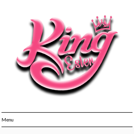
Skip
to
content
Menu