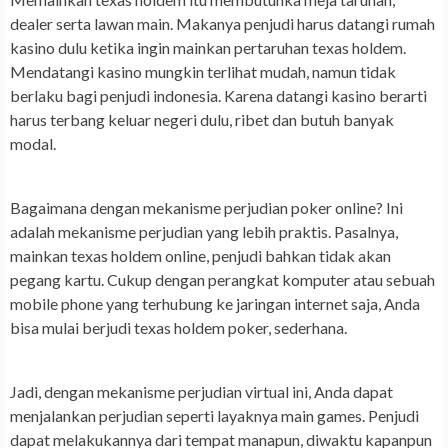
dealer serta lawan main. Makanya penjudi harus datangi rumah
kasino dulu ketika ingin mainkan pertaruhan texas holdem.
Mendatangi kasino mungkin terlihat mudah, namun tidak
berlaku bagi penjudi indonesia. Karena datangi kasino berarti
harus terbang keluar negeri dulu, ribet dan butuh banyak
modal.
Bagaimana dengan mekanisme perjudian poker online? Ini
adalah mekanisme perjudian yang lebih praktis. Pasalnya,
mainkan texas holdem online, penjudi bahkan tidak akan
pegang kartu. Cukup dengan perangkat komputer atau sebuah
mobile phone yang terhubung ke jaringan internet saja, Anda
bisa mulai berjudi texas holdem poker, sederhana.
Jadi, dengan mekanisme perjudian virtual ini, Anda dapat
menjalankan perjudian seperti layaknya main games. Penjudi
dapat melakukannya dari tempat manapun, diwaktu kapanpun