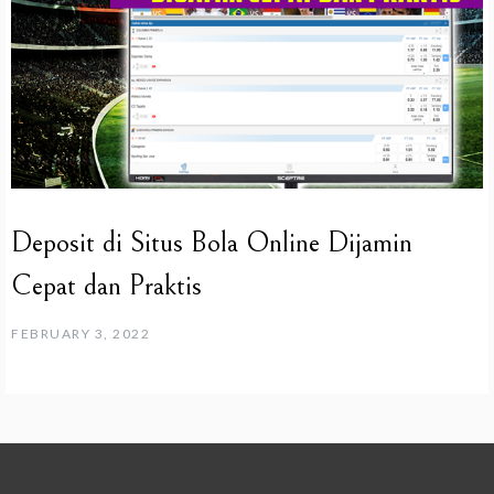
Deposit di Situs Bola Online Dijamin
Cepat dan Praktis
FEBRUARY 3, 2022