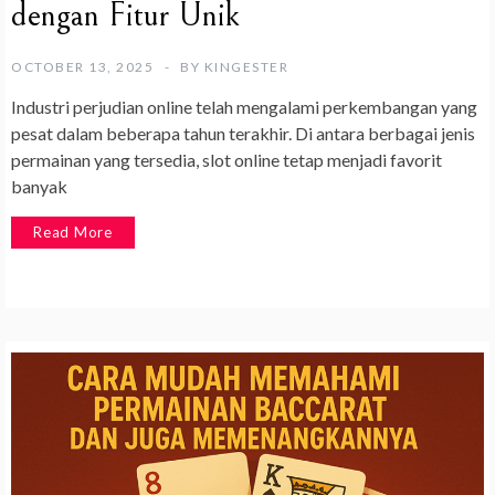
dengan Fitur Unik
OCTOBER 13, 2025
BY
KINGESTER
Industri perjudian online telah mengalami perkembangan yang
pesat dalam beberapa tahun terakhir. Di antara berbagai jenis
permainan yang tersedia, slot online tetap menjadi favorit
banyak
Read More