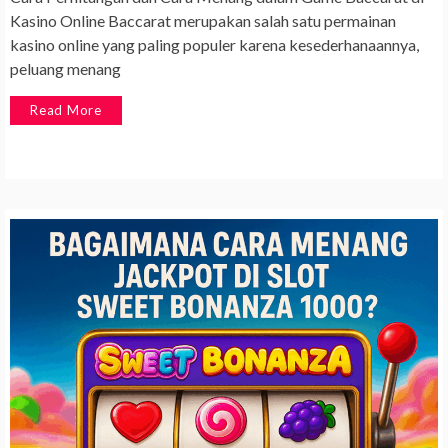
Kasino Online Baccarat merupakan salah satu permainan
kasino online yang paling populer karena kesederhanaannya,
peluang menang
Read More