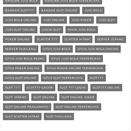
BANDAR JUDI BOLA
BANDAR JUDI BOLA TERPERCAYA
BANDAR SLOT777
BANDAR SLOT ONLINE
JUDI BOLA
JUDI BOLA ONLINE
JUDI ONLINE
JUDI POKER
JUDI SLOT
JUDI SLOT ONLINE
LOGIN SLOT
MAIN JUDI BOLA
POKER ONLINE
SCATTER 777
SCATTER HITAM
SERVER JEPANG
SERVER THAILAND
SITUS JUDI BOLA
SITUS JUDI BOLA ONLINE
SITUS JUDI BOLA RESMI
SITUS JUDI BOLA TERPERCAYA
SITUS POKER ONLINE
SITUS POKER ONLINE TERPERCAYA
SITUS SLOT ONLINE
SITUS SLOT TERPERCAYA
SLOT777
SLOT 777
SLOT777 GACOR
SLOT 777 LOGIN
SLOT777 ONLINE
SLOT JEPANG
SLOT ONLINE
SLOT ONLINE JOKER
SLOT ONLINE PRAGAMATIC
SLOT ONLINE TERPERCAYA
SLOT SCATTER HITAM
SLOT THAILAND