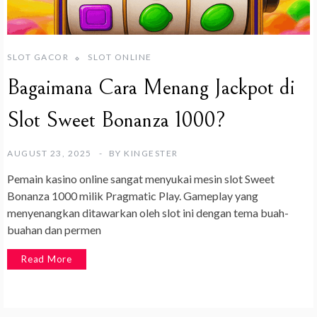
SLOT GACOR
SLOT ONLINE
Bagaimana Cara Menang Jackpot di
Slot Sweet Bonanza 1000?
AUGUST 23, 2025
BY
KINGESTER
Pemain kasino online sangat menyukai mesin slot Sweet
Bonanza 1000 milik Pragmatic Play. Gameplay yang
menyenangkan ditawarkan oleh slot ini dengan tema buah-
buahan dan permen
Read More