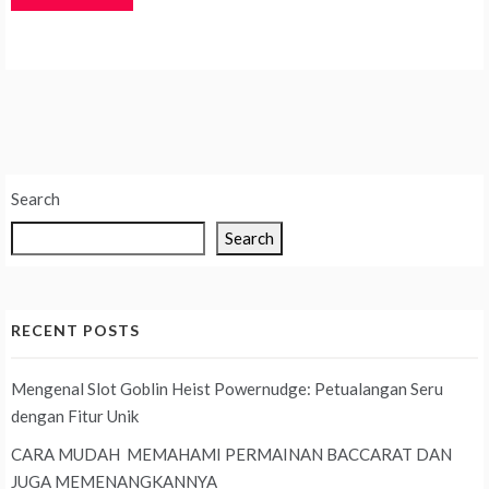
Search
Search
RECENT POSTS
Mengenal Slot Goblin Heist Powernudge: Petualangan Seru
dengan Fitur Unik
CARA MUDAH MEMAHAMI PERMAINAN BACCARAT DAN
JUGA MEMENANGKANNYA