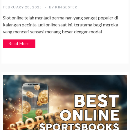
FEBRUARY 28, 2025
BY
KINGESTER
Slot online telah menjadi permainan yang sangat populer di
kalangan pecinta judi online saat ini, terutama bagi mereka
yang mencari sensasi menang besar dengan modal
Read More