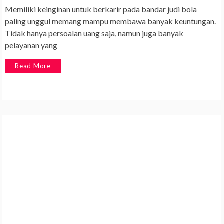
Memiliki keinginan untuk berkarir pada bandar judi bola
paling unggul memang mampu membawa banyak keuntungan.
Tidak hanya persoalan uang saja, namun juga banyak
pelayanan yang
Read More