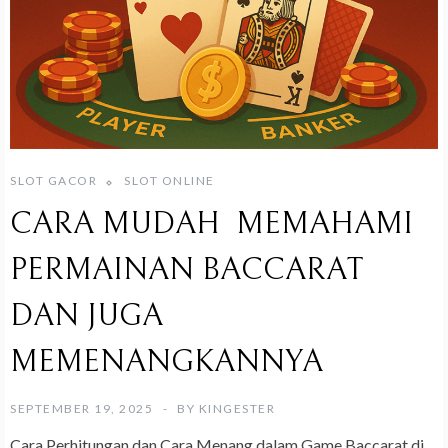
SLOT GACOR
SLOT ONLINE
CARA MUDAH MEMAHAMI
PERMAINAN BACCARAT
DAN JUGA
MEMENANGKANNYA
SEPTEMBER 19, 2025
BY
KINGESTER
Cara Perhitungan dan Cara Menang dalam Game Baccarat di