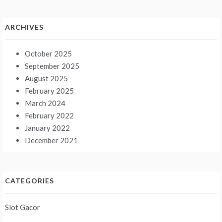
ARCHIVES
October 2025
September 2025
August 2025
February 2025
March 2024
February 2022
January 2022
December 2021
CATEGORIES
Slot Gacor