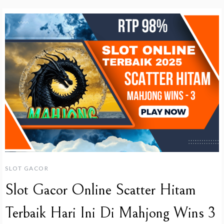
SLOT GACOR
Slot Gacor Online Scatter Hitam
Terbaik Hari Ini Di Mahjong Wins 3